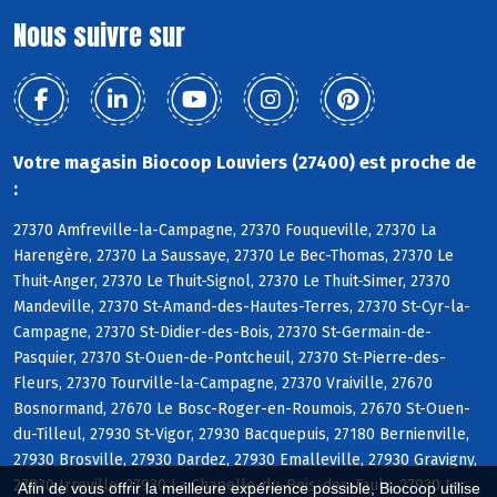
Nous suivre sur
Votre magasin Biocoop Louviers (27400) est proche de
:
27370 Amfreville-la-Campagne, 27370 Fouqueville, 27370 La
Harengère, 27370 La Saussaye, 27370 Le Bec-Thomas, 27370 Le
Thuit-Anger, 27370 Le Thuit-Signol, 27370 Le Thuit-Simer, 27370
Mandeville, 27370 St-Amand-des-Hautes-Terres, 27370 St-Cyr-la-
Campagne, 27370 St-Didier-des-Bois, 27370 St-Germain-de-
Pasquier, 27370 St-Ouen-de-Pontcheuil, 27370 St-Pierre-des-
Fleurs, 27370 Tourville-la-Campagne, 27370 Vraiville, 27670
Bosnormand, 27670 Le Bosc-Roger-en-Roumois, 27670 St-Ouen-
du-Tilleul, 27930 St-Vigor, 27930 Bacquepuis, 27180 Bernienville,
27930 Brosville, 27930 Dardez, 27930 Emalleville, 27930 Gravigny,
27930 Irreville, 27930 La Chapelle-du-Bois-des-Faulx, 27930 Le
Afin de vous offrir la meilleure expérience possible, Biocoop utilise