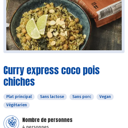
Curry express coco pois
chiches
Plat principal
Sans lactose
Sans porc
Vegan
Végétarien
Nombre de personnes
4 personnes