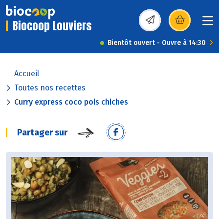
Biocoop Louviers
(s’ouvre dans une nou
Bientôt ouvert - Ouvre à 14:30
Accueil
Toutes nos recettes
Curry express coco pois chiches
Partager sur