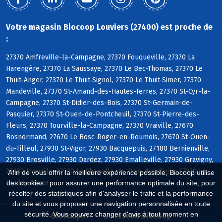
Votre magasin Biocoop Louviers (27400) est proche de
:
27370 Amfreville-la-Campagne, 27370 Fouqueville, 27370 La
Harengère, 27370 La Saussaye, 27370 Le Bec-Thomas, 27370 Le
Thuit-Anger, 27370 Le Thuit-Signol, 27370 Le Thuit-Simer, 27370
Mandeville, 27370 St-Amand-des-Hautes-Terres, 27370 St-Cyr-la-
Campagne, 27370 St-Didier-des-Bois, 27370 St-Germain-de-
Pasquier, 27370 St-Ouen-de-Pontcheuil, 27370 St-Pierre-des-
Fleurs, 27370 Tourville-la-Campagne, 27370 Vraiville, 27670
Bosnormand, 27670 Le Bosc-Roger-en-Roumois, 27670 St-Ouen-
du-Tilleul, 27930 St-Vigor, 27930 Bacquepuis, 27180 Bernienville,
27930 Brosville, 27930 Dardez, 27930 Emalleville, 27930 Gravigny,
27930 Irreville, 27930 La Chapelle-du-Bois-des-Faulx, 27930 Le
Afin de vous offrir la meilleure expérience possible, Biocoop utilise
Boulay-Morin
des cookies : pour assurer une performance optimale du site, pour
récolter des statistiques afin d'analyser le trafic et la performance
du site et vous proposer une navigation personnalisée en toute
sécurité. Vous pouvez changer d'avis à tout moment en
Biocoop.fr
Le réseau Biocoop