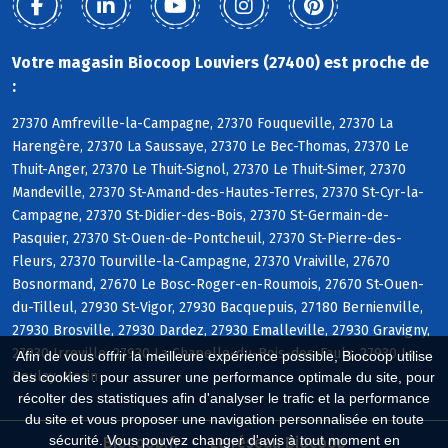
Votre magasin Biocoop Louviers (27400) est proche de
:
27370 Amfreville-la-Campagne, 27370 Fouqueville, 27370 La
Harengère, 27370 La Saussaye, 27370 Le Bec-Thomas, 27370 Le
Thuit-Anger, 27370 Le Thuit-Signol, 27370 Le Thuit-Simer, 27370
Mandeville, 27370 St-Amand-des-Hautes-Terres, 27370 St-Cyr-la-
Campagne, 27370 St-Didier-des-Bois, 27370 St-Germain-de-
Pasquier, 27370 St-Ouen-de-Pontcheuil, 27370 St-Pierre-des-
Fleurs, 27370 Tourville-la-Campagne, 27370 Vraiville, 27670
Bosnormand, 27670 Le Bosc-Roger-en-Roumois, 27670 St-Ouen-
du-Tilleul, 27930 St-Vigor, 27930 Bacquepuis, 27180 Bernienville,
27930 Brosville, 27930 Dardez, 27930 Emalleville, 27930 Gravigny,
27930 Irreville, 27930 La Chapelle-du-Bois-des-Faulx, 27930 Le
Afin de vous offrir la meilleure expérience possible, Biocoop utilise
Boulay-Morin
des cookies : pour assurer une performance optimale du site, pour
récolter des statistiques afin d'analyser le trafic et la performance
du site et vous proposer une navigation personnalisée en toute
sécurité. Vous pouvez changer d'avis à tout moment en
Biocoop.fr
Le réseau Biocoop