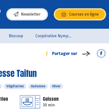
Newsletter
Courses en ligne
(s’ouvre dans une nouvelle fenêtre)
Biocoop
Coopérative Nymphéa
Partager sur
esse Taifun
Végétarien
Automne
Hiver
tion
Cuisson
30 min