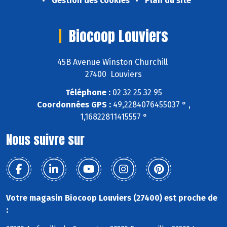
Gestion des cookies
Plan du site
Biocoop Louviers
45B Avenue Winston Churchill
27400 Louviers
Téléphone :
02 32 25 32 95
Coordonnées GPS :
49,2284076455037 ° ,
1,16822811415557 °
Nous suivre sur
Votre magasin Biocoop Louviers (27400) est proche de
: