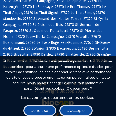
27370 Amfreville-la-Campagne, 27370 Fouqueville, 27370 La
Harengère, 27370 La Saussaye, 27370 Le Bec-Thomas, 27370 Le
Thuit-Anger, 27370 Le Thuit-Signol, 27370 Le Thuit-Simer, 27370
Mandeville, 27370 St-Amand-des-Hautes-Terres, 27370 St-Cyr-la-
Campagne, 27370 St-Didier-des-Bois, 27370 St-Germain-de-
Pasquier, 27370 St-Ouen-de-Pontcheuil, 27370 St-Pierre-des-
Fleurs, 27370 Tourville-la-Campagne, 27370 Vraiville, 27670
Bosnormand, 27670 Le Bosc-Roger-en-Roumois, 27670 St-Ouen-
du-Tilleul, 27930 St-Vigor, 27930 Bacquepuis, 27180 Bernienville,
27930 Brosville, 27930 Dardez, 27930 Emalleville, 27930 Gravigny,
27930 Irreville, 27930 La Chapelle-du-Bois-des-Faulx, 27930 Le
Afin de vous offrir la meilleure expérience possible, Biocoop utilise
Boulay-Morin
des cookies : pour assurer une performance optimale du site, pour
récolter des statistiques afin d'analyser le trafic et la performance
du site et vous proposer une navigation personnalisée en toute
sécurité. Vous pouvez changer d'avis à tout moment en
Biocoop.fr
Le réseau Biocoop
paramétrant vos cookies. OK pour vous ?
Copyright Biocoop 2026
En savoir plus et paramétrer les cookies
Je refuse
J'accepte
Réalisé par