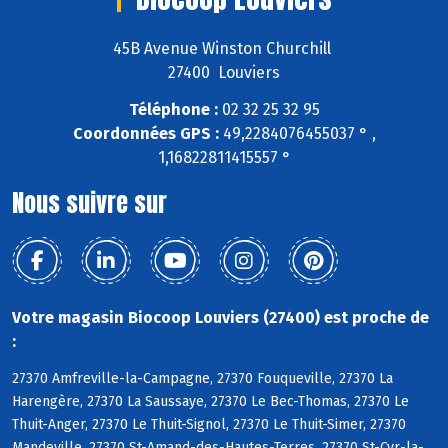
45B Avenue Winston Churchill
27400 Louviers
Téléphone :
02 32 25 32 95
Coordonnées GPS :
49,2284076455037 ° ,
1,16822811415557 °
Nous suivre sur
Votre magasin Biocoop Louviers (27400) est proche de
:
27370 Amfreville-la-Campagne, 27370 Fouqueville, 27370 La
Harengère, 27370 La Saussaye, 27370 Le Bec-Thomas, 27370 Le
Thuit-Anger, 27370 Le Thuit-Signol, 27370 Le Thuit-Simer, 27370
Mandeville, 27370 St-Amand-des-Hautes-Terres, 27370 St-Cyr-la-