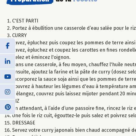
C'EST PARTI
Portez à ébullition une casserole d’eau salée pour le ri
CURRY
Lavez, épluchez puis coupez les pommes de terre ains
Lavez, épluchez et coupez les carottes en fines rondell
Pelez et émincez l'oignon.
Dans une casserole, à feu moyen, chauffez l'huile neutr
Ensuite, ajoutez la farine et la pâte de curry (dosez s
Incorporez la sauce soja ainsi que les pommes de terre,
Couvrez à hauteur les légumes d'eau à température am
Mélangez, couvrez puis laissez mijoter pendant 20 min
RIZ
En attendant, à l’aide d’une passoire fine, rincez le riz 
Une fois le riz cuit, égouttez-le puis salez et poivrez se
DRESSAGE
Servez votre curry japonais bien chaud accompagné de