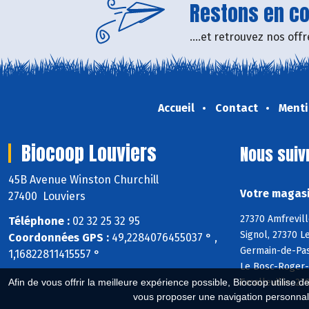
Restons en con
....et retrouvez nos of
Accueil
Contact
Menti
Biocoop Louviers
Nous suiv
45B Avenue Winston Churchill
Votre magasi
27400 Louviers
27370 Amfrevill
Téléphone :
02 32 25 32 95
Signol, 27370 L
Coordonnées GPS :
49,2284076455037 ° ,
Germain-de-Pasq
1,16822811415557 °
Le Bosc-Roger-e
Emalleville, 27
Afin de vous offrir la meilleure expérience possible, Biocoop utilise d
vous proposer une navigation personnal