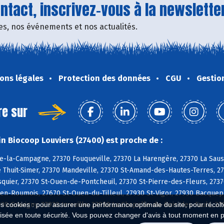
tact, inscrivez-vous à la newsletter
fres, nos événements et nos actualités.
ons légales
Protection des données
CGU
Gestio
re sur
n Biocoop Louviers (27400) est proche de :
e-la-Campagne, 27370 Fouqueville, 27370 La Harengère, 27370 La Sauss
e Thuit-Simer, 27370 Mandeville, 27370 St-Amand-des-Hautes-Terres, 27
uier, 27370 St-Ouen-de-Pontcheuil, 27370 St-Pierre-des-Fleurs, 2737
n-Roumois, 27670 St-Ouen-du-Tilleul, 27930 St-Vigor, 27930 Bacquepui
930 Gravigny, 27930 Irreville, 27930 La Chapelle-du-Bois-des-Faulx, 2
es cookies : pour assurer une performance optimale du site, pour récolter
isée en toute sécurité. Vous pouvez changer d'avis à tout moment en 