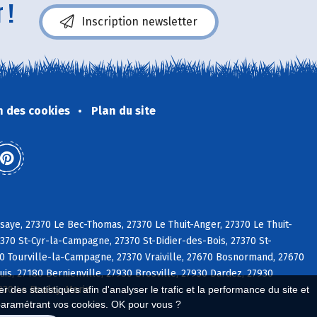
 !
Inscription newsletter
n des cookies
Plan du site
aye, 27370 Le Bec-Thomas, 27370 Le Thuit-Anger, 27370 Le Thuit-
370 St-Cyr-la-Campagne, 27370 St-Didier-des-Bois, 27370 St-
0 Tourville-la-Campagne, 27370 Vraiville, 27670 Bosnormand, 27670
s, 27180 Bernienville, 27930 Brosville, 27930 Dardez, 27930
7930 Le Boulay-Morin
 des statistiques afin d'analyser le trafic et la performance du site et
paramétrant vos cookies. OK pour vous ?