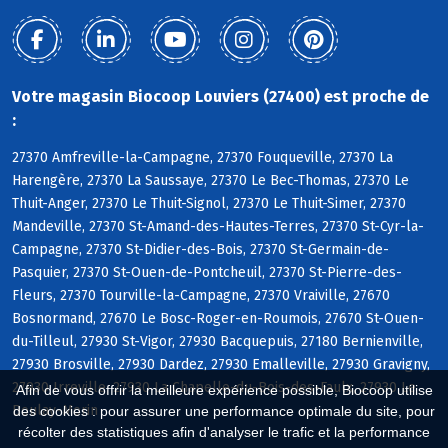
Votre magasin Biocoop Louviers (27400) est proche de
:
27370 Amfreville-la-Campagne, 27370 Fouqueville, 27370 La
Harengère, 27370 La Saussaye, 27370 Le Bec-Thomas, 27370 Le
Thuit-Anger, 27370 Le Thuit-Signol, 27370 Le Thuit-Simer, 27370
Mandeville, 27370 St-Amand-des-Hautes-Terres, 27370 St-Cyr-la-
Campagne, 27370 St-Didier-des-Bois, 27370 St-Germain-de-
Pasquier, 27370 St-Ouen-de-Pontcheuil, 27370 St-Pierre-des-
Fleurs, 27370 Tourville-la-Campagne, 27370 Vraiville, 27670
Bosnormand, 27670 Le Bosc-Roger-en-Roumois, 27670 St-Ouen-
du-Tilleul, 27930 St-Vigor, 27930 Bacquepuis, 27180 Bernienville,
27930 Brosville, 27930 Dardez, 27930 Emalleville, 27930 Gravigny,
27930 Irreville, 27930 La Chapelle-du-Bois-des-Faulx, 27930 Le
Afin de vous offrir la meilleure expérience possible, Biocoop utilise
Boulay-Morin
des cookies : pour assurer une performance optimale du site, pour
récolter des statistiques afin d'analyser le trafic et la performance