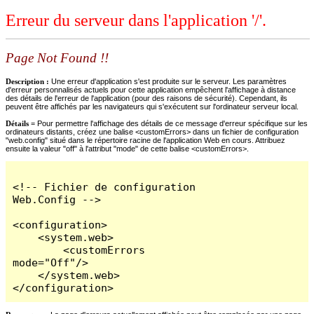
Erreur du serveur dans l'application '/'.
Page Not Found !!
Description :
Une erreur d'application s'est produite sur le serveur. Les paramètres
d'erreur personnalisés actuels pour cette application empêchent l'affichage à distance
des détails de l'erreur de l'application (pour des raisons de sécurité). Cependant, ils
peuvent être affichés par les navigateurs qui s'exécutent sur l'ordinateur serveur local.
Détails =
Pour permettre l'affichage des détails de ce message d'erreur spécifique sur les
ordinateurs distants, créez une balise <customErrors> dans un fichier de configuration
"web.config" situé dans le répertoire racine de l'application Web en cours. Attribuez
ensuite la valeur "off" à l'attribut "mode" de cette balise <customErrors>.
<!-- Fichier de configuration 
Web.Config -->

<configuration>

    <system.web>

        <customErrors 
mode="Off"/>

    </system.web>

</configuration>