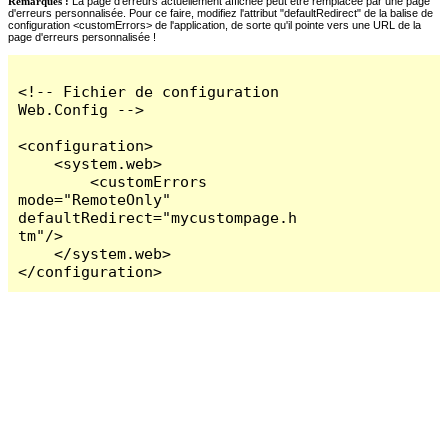
Remarques :
La page d'erreurs actuellement affichée peut être remplacée par une page
d'erreurs personnalisée. Pour ce faire, modifiez l'attribut "defaultRedirect" de la balise de
configuration <customErrors> de l'application, de sorte qu'il pointe vers une URL de la
page d'erreurs personnalisée !
<!-- Fichier de configuration 
Web.Config -->

<configuration>

    <system.web>

        <customErrors 
mode="RemoteOnly" 
defaultRedirect="mycustompage.h
tm"/>

    </system.web>

</configuration>