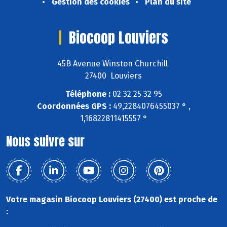
Gestion des cookies
Plan du site
Biocoop Louviers
45B Avenue Winston Churchill
27400 Louviers
Téléphone :
02 32 25 32 95
Coordonnées GPS :
49,2284076455037 ° ,
1,16822811415557 °
Nous suivre sur
Votre magasin Biocoop Louviers (27400) est proche de
: