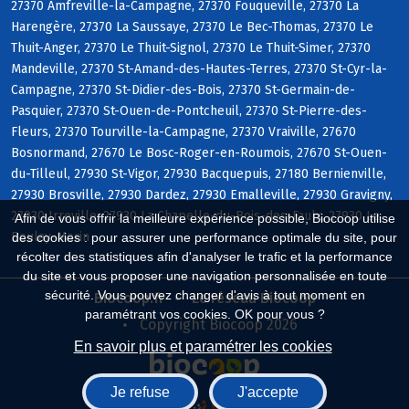
27370 Amfreville-la-Campagne, 27370 Fouqueville, 27370 La
Harengère, 27370 La Saussaye, 27370 Le Bec-Thomas, 27370 Le
Thuit-Anger, 27370 Le Thuit-Signol, 27370 Le Thuit-Simer, 27370
Mandeville, 27370 St-Amand-des-Hautes-Terres, 27370 St-Cyr-la-
Campagne, 27370 St-Didier-des-Bois, 27370 St-Germain-de-
Pasquier, 27370 St-Ouen-de-Pontcheuil, 27370 St-Pierre-des-
Fleurs, 27370 Tourville-la-Campagne, 27370 Vraiville, 27670
Bosnormand, 27670 Le Bosc-Roger-en-Roumois, 27670 St-Ouen-
du-Tilleul, 27930 St-Vigor, 27930 Bacquepuis, 27180 Bernienville,
27930 Brosville, 27930 Dardez, 27930 Emalleville, 27930 Gravigny,
27930 Irreville, 27930 La Chapelle-du-Bois-des-Faulx, 27930 Le
Afin de vous offrir la meilleure expérience possible, Biocoop utilise
Boulay-Morin
des cookies : pour assurer une performance optimale du site, pour
récolter des statistiques afin d'analyser le trafic et la performance
du site et vous proposer une navigation personnalisée en toute
sécurité. Vous pouvez changer d'avis à tout moment en
Biocoop.fr
Le réseau Biocoop
paramétrant vos cookies. OK pour vous ?
Copyright Biocoop 2026
En savoir plus et paramétrer les cookies
Je refuse
J'accepte
Réalisé par