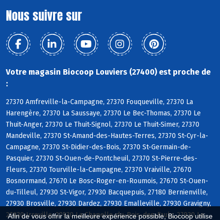
Nous suivre sur
Votre magasin Biocoop Louviers (27400) est proche de
:
27370 Amfreville-la-Campagne, 27370 Fouqueville, 27370 La
Harengère, 27370 La Saussaye, 27370 Le Bec-Thomas, 27370 Le
Thuit-Anger, 27370 Le Thuit-Signol, 27370 Le Thuit-Simer, 27370
Mandeville, 27370 St-Amand-des-Hautes-Terres, 27370 St-Cyr-la-
Campagne, 27370 St-Didier-des-Bois, 27370 St-Germain-de-
Pasquier, 27370 St-Ouen-de-Pontcheuil, 27370 St-Pierre-des-
Fleurs, 27370 Tourville-la-Campagne, 27370 Vraiville, 27670
Bosnormand, 27670 Le Bosc-Roger-en-Roumois, 27670 St-Ouen-
du-Tilleul, 27930 St-Vigor, 27930 Bacquepuis, 27180 Bernienville,
27930 Brosville, 27930 Dardez, 27930 Emalleville, 27930 Gravigny,
27930 Irreville, 27930 La Chapelle-du-Bois-des-Faulx, 27930 Le
Afin de vous offrir la meilleure expérience possible, Biocoop utilise