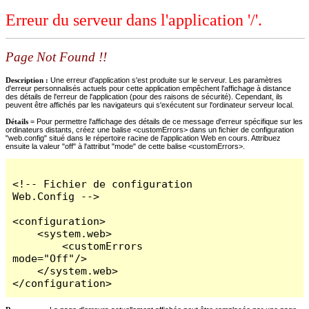
Erreur du serveur dans l'application '/'.
Page Not Found !!
Description :
Une erreur d'application s'est produite sur le serveur. Les paramètres
d'erreur personnalisés actuels pour cette application empêchent l'affichage à distance
des détails de l'erreur de l'application (pour des raisons de sécurité). Cependant, ils
peuvent être affichés par les navigateurs qui s'exécutent sur l'ordinateur serveur local.
Détails =
Pour permettre l'affichage des détails de ce message d'erreur spécifique sur les
ordinateurs distants, créez une balise <customErrors> dans un fichier de configuration
"web.config" situé dans le répertoire racine de l'application Web en cours. Attribuez
ensuite la valeur "off" à l'attribut "mode" de cette balise <customErrors>.
<!-- Fichier de configuration 
Web.Config -->

<configuration>

    <system.web>

        <customErrors 
mode="Off"/>

    </system.web>

</configuration>