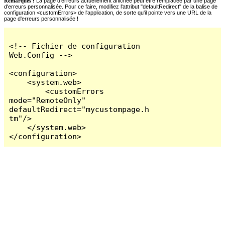
Remarques :
La page d'erreurs actuellement affichée peut être remplacée par une page
d'erreurs personnalisée. Pour ce faire, modifiez l'attribut "defaultRedirect" de la balise de
configuration <customErrors> de l'application, de sorte qu'il pointe vers une URL de la
page d'erreurs personnalisée !
<!-- Fichier de configuration 
Web.Config -->

<configuration>

    <system.web>

        <customErrors 
mode="RemoteOnly" 
defaultRedirect="mycustompage.h
tm"/>

    </system.web>

</configuration>