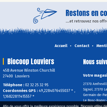
Restons en con
....et retrouvez nos of
Accueil
Contact
Menti
Biocoop Louviers
Nous suiv
45B Avenue Winston Churchill
Votre magasi
27400 Louviers
27370 Amfrevill
Téléphone :
02 32 25 32 95
Signol, 27370 L
Coordonnées GPS :
49,2284076455037 ° ,
Germain-de-Pasq
1,16822811415557 °
Le Bosc-Roger-e
Emalleville, 27
Afin de vous offrir la meilleure expérience possible, Biocoop utilise d