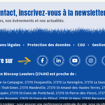
tact, inscrivez-vous à la newsletter
fres, nos événements et nos actualités.
ons légales
Protection des données
CGU
Gestio
re sur
n Biocoop Louviers (27400) est proche de :
e-la-Campagne, 27370 Fouqueville, 27370 La Harengère, 27370 La Sauss
e Thuit-Simer, 27370 Mandeville, 27370 St-Amand-des-Hautes-Terres, 27
uier, 27370 St-Ouen-de-Pontcheuil, 27370 St-Pierre-des-Fleurs, 2737
n-Roumois, 27670 St-Ouen-du-Tilleul, 27930 St-Vigor, 27930 Bacquepui
930 Gravigny, 27930 Irreville, 27930 La Chapelle-du-Bois-des-Faulx, 2
es cookies : pour assurer une performance optimale du site, pour récolter