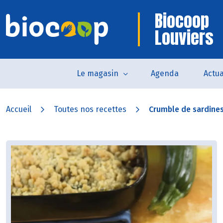
Biocoop
Louviers
Le magasin
Agenda
Actua
Accueil
Toutes nos recettes
Crumble de sardines