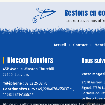
Restons en con
....et retrouvez nos of
Accueil
Contact
Menti
Biocoop Louviers
Nous suiv
45B Avenue Winston Churchill
Votre magasi
27400 Louviers
27370 Amfrevill
Téléphone :
02 32 25 32 95
Signol, 27370 L
Coordonnées GPS :
49,2284076455037 ° ,
Germain-de-Pasq
1,16822811415557 °
Le Bosc-Roger-e
Emalleville, 27
Afin de vous offrir la meilleure expérience possible, Biocoop utilise d