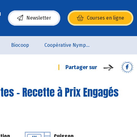
Newsletter
Courses en ligne
(s’ouvre dans une nouvelle fenêtre)
Biocoop
Coopérative Nymphéa
Partager sur
tes - Recette à Prix Engagés
tion
Cuisson