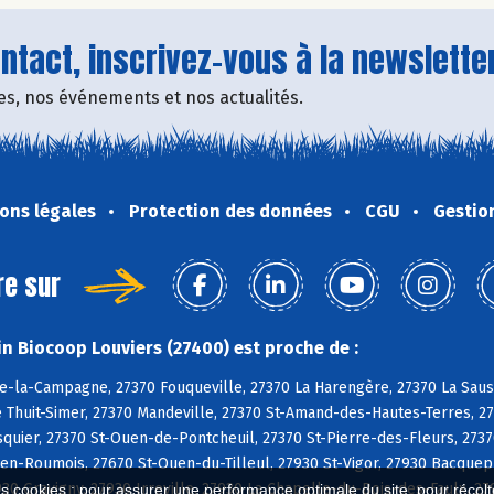
tact, inscrivez-vous à la newsletter
fres, nos événements et nos actualités.
ons légales
Protection des données
CGU
Gestio
re sur
n Biocoop Louviers (27400) est proche de :
e-la-Campagne, 27370 Fouqueville, 27370 La Harengère, 27370 La Sauss
e Thuit-Simer, 27370 Mandeville, 27370 St-Amand-des-Hautes-Terres, 27
uier, 27370 St-Ouen-de-Pontcheuil, 27370 St-Pierre-des-Fleurs, 2737
n-Roumois, 27670 St-Ouen-du-Tilleul, 27930 St-Vigor, 27930 Bacquepui
930 Gravigny, 27930 Irreville, 27930 La Chapelle-du-Bois-des-Faulx, 2
es cookies : pour assurer une performance optimale du site, pour récolter