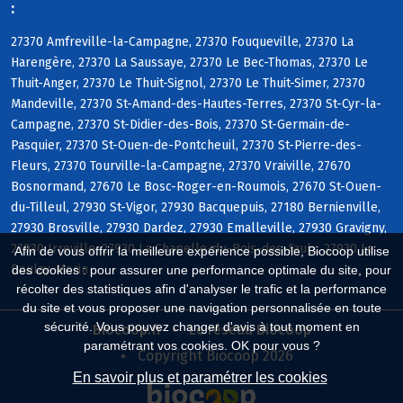
:
27370 Amfreville-la-Campagne, 27370 Fouqueville, 27370 La
Harengère, 27370 La Saussaye, 27370 Le Bec-Thomas, 27370 Le
Thuit-Anger, 27370 Le Thuit-Signol, 27370 Le Thuit-Simer, 27370
Mandeville, 27370 St-Amand-des-Hautes-Terres, 27370 St-Cyr-la-
Campagne, 27370 St-Didier-des-Bois, 27370 St-Germain-de-
Pasquier, 27370 St-Ouen-de-Pontcheuil, 27370 St-Pierre-des-
Fleurs, 27370 Tourville-la-Campagne, 27370 Vraiville, 27670
Bosnormand, 27670 Le Bosc-Roger-en-Roumois, 27670 St-Ouen-
du-Tilleul, 27930 St-Vigor, 27930 Bacquepuis, 27180 Bernienville,
27930 Brosville, 27930 Dardez, 27930 Emalleville, 27930 Gravigny,
27930 Irreville, 27930 La Chapelle-du-Bois-des-Faulx, 27930 Le
Afin de vous offrir la meilleure expérience possible, Biocoop utilise
Boulay-Morin
des cookies : pour assurer une performance optimale du site, pour
récolter des statistiques afin d'analyser le trafic et la performance
du site et vous proposer une navigation personnalisée en toute
sécurité. Vous pouvez changer d'avis à tout moment en
Biocoop.fr
Le réseau Biocoop
paramétrant vos cookies. OK pour vous ?
Copyright Biocoop 2026
En savoir plus et paramétrer les cookies