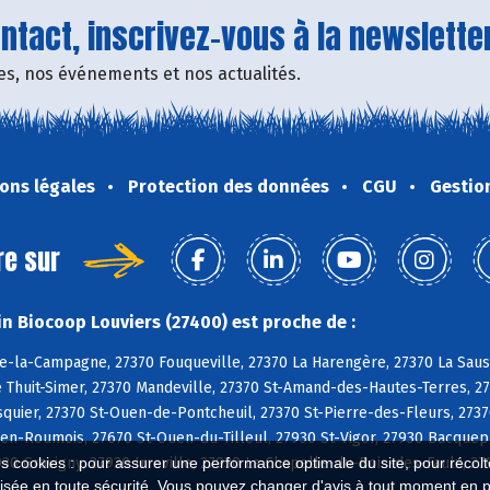
tact, inscrivez-vous à la newsletter
fres, nos événements et nos actualités.
ons légales
Protection des données
CGU
Gestio
re sur
n Biocoop Louviers (27400) est proche de :
e-la-Campagne, 27370 Fouqueville, 27370 La Harengère, 27370 La Sauss
e Thuit-Simer, 27370 Mandeville, 27370 St-Amand-des-Hautes-Terres, 27
uier, 27370 St-Ouen-de-Pontcheuil, 27370 St-Pierre-des-Fleurs, 2737
n-Roumois, 27670 St-Ouen-du-Tilleul, 27930 St-Vigor, 27930 Bacquepui
930 Gravigny, 27930 Irreville, 27930 La Chapelle-du-Bois-des-Faulx, 2
es cookies : pour assurer une performance optimale du site, pour récolter
isée en toute sécurité. Vous pouvez changer d'avis à tout moment en 