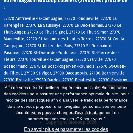
Votre magasin Biocoop Louviers (27400) est proche de
:
27370 Amfreville-la-Campagne, 27370 Fouqueville, 27370 La
Harengère, 27370 La Saussaye, 27370 Le Bec-Thomas, 27370 Le
Thuit-Anger, 27370 Le Thuit-Signol, 27370 Le Thuit-Simer, 27370
Mandeville, 27370 St-Amand-des-Hautes-Terres, 27370 St-Cyr-la-
Campagne, 27370 St-Didier-des-Bois, 27370 St-Germain-de-
Pasquier, 27370 St-Ouen-de-Pontcheuil, 27370 St-Pierre-des-
Fleurs, 27370 Tourville-la-Campagne, 27370 Vraiville, 27670
Bosnormand, 27670 Le Bosc-Roger-en-Roumois, 27670 St-Ouen-
du-Tilleul, 27930 St-Vigor, 27930 Bacquepuis, 27180 Bernienville,
27930 Brosville, 27930 Dardez, 27930 Emalleville, 27930 Gravigny,
27930 Irreville, 27930 La Chapelle-du-Bois-des-Faulx, 27930 Le
Afin de vous offrir la meilleure expérience possible, Biocoop utilise
Boulay-Morin
des cookies : pour assurer une performance optimale du site, pour
récolter des statistiques afin d'analyser le trafic et la performance
du site et vous proposer une navigation personnalisée en toute
sécurité. Vous pouvez changer d'avis à tout moment en
Biocoop.fr
Le réseau Biocoop
paramétrant vos cookies. OK pour vous ?
Copyright Biocoop 2026
En savoir plus et paramétrer les cookies