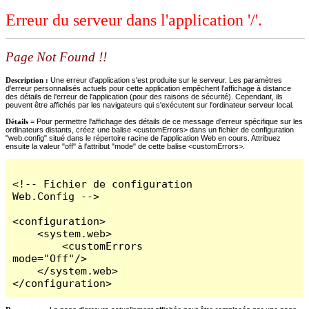
Erreur du serveur dans l'application '/'.
Page Not Found !!
Description :
Une erreur d'application s'est produite sur le serveur. Les paramètres
d'erreur personnalisés actuels pour cette application empêchent l'affichage à distance
des détails de l'erreur de l'application (pour des raisons de sécurité). Cependant, ils
peuvent être affichés par les navigateurs qui s'exécutent sur l'ordinateur serveur local.
Détails =
Pour permettre l'affichage des détails de ce message d'erreur spécifique sur les
ordinateurs distants, créez une balise <customErrors> dans un fichier de configuration
"web.config" situé dans le répertoire racine de l'application Web en cours. Attribuez
ensuite la valeur "off" à l'attribut "mode" de cette balise <customErrors>.
<!-- Fichier de configuration 
Web.Config -->

<configuration>

    <system.web>

        <customErrors 
mode="Off"/>

    </system.web>

</configuration>