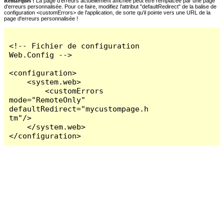
Remarques :
La page d'erreurs actuellement affichée peut être remplacée par une page
d'erreurs personnalisée. Pour ce faire, modifiez l'attribut "defaultRedirect" de la balise de
configuration <customErrors> de l'application, de sorte qu'il pointe vers une URL de la
page d'erreurs personnalisée !
<!-- Fichier de configuration 
Web.Config -->

<configuration>

    <system.web>

        <customErrors 
mode="RemoteOnly" 
defaultRedirect="mycustompage.h
tm"/>

    </system.web>

</configuration>