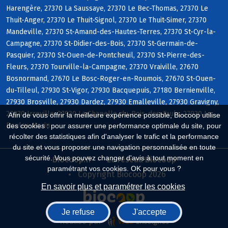
Harengère, 27370 La Saussaye, 27370 Le Bec-Thomas, 27370 Le
Thuit-Anger, 27370 Le Thuit-Signol, 27370 Le Thuit-Simer, 27370
Mandeville, 27370 St-Amand-des-Hautes-Terres, 27370 St-Cyr-la-
Campagne, 27370 St-Didier-des-Bois, 27370 St-Germain-de-
Pasquier, 27370 St-Ouen-de-Pontcheuil, 27370 St-Pierre-des-
Fleurs, 27370 Tourville-la-Campagne, 27370 Vraiville, 27670
Bosnormand, 27670 Le Bosc-Roger-en-Roumois, 27670 St-Ouen-
du-Tilleul, 27930 St-Vigor, 27930 Bacquepuis, 27180 Bernienville,
27930 Brosville, 27930 Dardez, 27930 Emalleville, 27930 Gravigny,
27930 Irreville, 27930 La Chapelle-du-Bois-des-Faulx, 27930 Le
Afin de vous offrir la meilleure expérience possible, Biocoop utilise
Boulay-Morin
des cookies : pour assurer une performance optimale du site, pour
récolter des statistiques afin d'analyser le trafic et la performance
du site et vous proposer une navigation personnalisée en toute
sécurité. Vous pouvez changer d'avis à tout moment en
Biocoop.fr
Le réseau Biocoop
paramétrant vos cookies. OK pour vous ?
Copyright Biocoop 2026
En savoir plus et paramétrer les cookies
Je refuse
J'accepte
Réalisé par