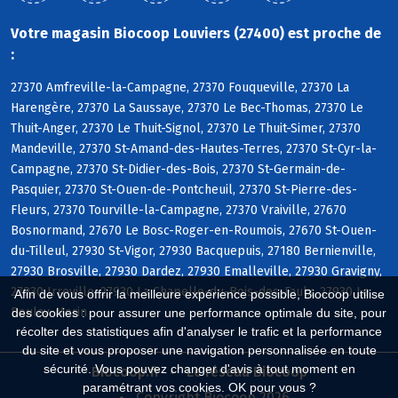
Votre magasin Biocoop Louviers (27400) est proche de
:
27370 Amfreville-la-Campagne, 27370 Fouqueville, 27370 La
Harengère, 27370 La Saussaye, 27370 Le Bec-Thomas, 27370 Le
Thuit-Anger, 27370 Le Thuit-Signol, 27370 Le Thuit-Simer, 27370
Mandeville, 27370 St-Amand-des-Hautes-Terres, 27370 St-Cyr-la-
Campagne, 27370 St-Didier-des-Bois, 27370 St-Germain-de-
Pasquier, 27370 St-Ouen-de-Pontcheuil, 27370 St-Pierre-des-
Fleurs, 27370 Tourville-la-Campagne, 27370 Vraiville, 27670
Bosnormand, 27670 Le Bosc-Roger-en-Roumois, 27670 St-Ouen-
du-Tilleul, 27930 St-Vigor, 27930 Bacquepuis, 27180 Bernienville,
27930 Brosville, 27930 Dardez, 27930 Emalleville, 27930 Gravigny,
27930 Irreville, 27930 La Chapelle-du-Bois-des-Faulx, 27930 Le
Afin de vous offrir la meilleure expérience possible, Biocoop utilise
Boulay-Morin
des cookies : pour assurer une performance optimale du site, pour
récolter des statistiques afin d'analyser le trafic et la performance
du site et vous proposer une navigation personnalisée en toute
sécurité. Vous pouvez changer d'avis à tout moment en
Biocoop.fr
Le réseau Biocoop
paramétrant vos cookies. OK pour vous ?
Copyright Biocoop 2026