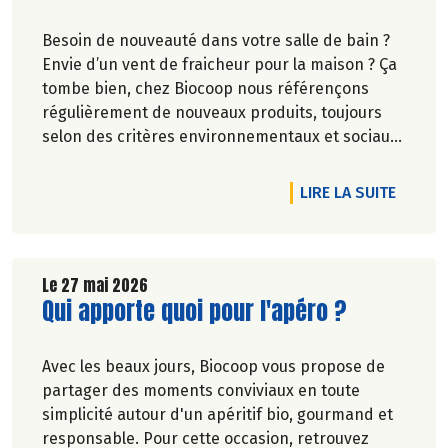
Besoin de nouveauté dans votre salle de bain ?
Envie d’un vent de fraicheur pour la maison ? Ça
tombe bien, chez Biocoop nous référençons
régulièrement de nouveaux produits, toujours
selon des critères environnementaux et sociaux
exigeants.
Une nouvelle marque rejoint nos rayons et vous
DE L'A
LIRE LA SUITE
allez l'adorer ! Faites de la place pour Bénécos !
Le 27 mai 2026
Lire la suite de l'article
Qui apporte quoi pour l'apéro ?
Avec les beaux jours, Biocoop vous propose de
partager des moments conviviaux en toute
simplicité autour d'un apéritif bio, gourmand et
responsable. Pour cette occasion, retrouvez