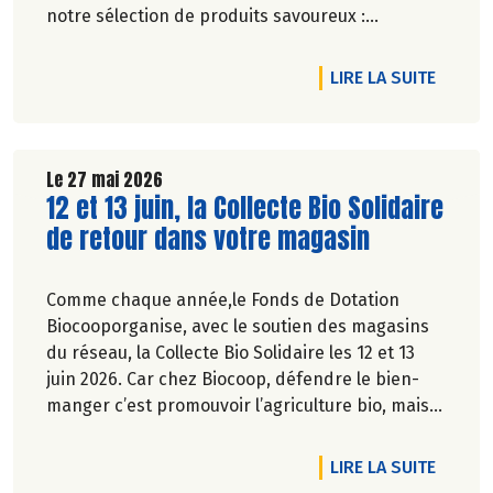
notre sélection de produits savoureux :
tartinables généreux, houmous onctueux, chips
croustillantes, gâteaux apéritifs gourmands, jus
DE L'A
LIRE LA SUITE
de fruits rafraîchissants, kombuchas pétillants...
Jusqu'à -20% du 28 mai au 1er juillet 2026.
Le 27 mai 2026
Lire la suite de l'article
12 et 13 juin, la Collecte Bio Solidaire
de retour dans votre magasin
Comme chaque année,le Fonds de Dotation
Biocooporganise, avec le soutien des magasins
du réseau, la Collecte Bio Solidaire les 12 et 13
juin 2026. Car chez Biocoop, défendre le bien-
manger c’est promouvoir l’agriculture bio, mais
aussi faciliter l’accès à tous à une alimentation
bio de qualité.
DE L'A
LIRE LA SUITE