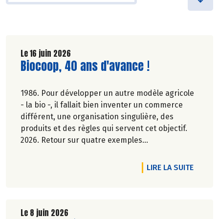
Le 16 juin 2026
Lire la suite de l'article
Biocoop, 40 ans d'avance !
1986. Pour développer un autre modèle agricole
- la bio -, il fallait bien inventer un commerce
différent, une organisation singulière, des
produits et des règles qui servent cet objectif.
2026. Retour sur quatre exemples
emblématiques, des avancées devenues des
évidences ou d'actualité dans la société.
DE L'A
LIRE LA SUITE
Elsa Quinel.
Le 8 juin 2026