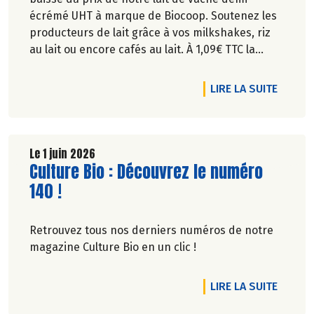
écrémé UHT à marque de Biocoop. Soutenez les
producteurs de lait grâce à vos milkshakes, riz
au lait ou encore cafés au lait. À 1,09€ TTC la
brique de lait d’1l, ça va en faire des crêpes !
DE L'A
LIRE LA SUITE
Le 1 juin 2026
Lire la suite de l'article
Culture Bio : Découvrez le numéro
140 !
Retrouvez tous nos derniers numéros de notre
magazine Culture Bio en un clic !
DE L'A
LIRE LA SUITE