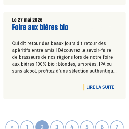
Le 27 mai 2026
Lire la suite de l'article
Foire aux bières bio
Qui dit retour des beaux jours dit retour des
apéritifs entre amis ! Découvrez le savoir-faire
de brasseurs de nos régions lors de notre foire
aux bières 100% bio : blondes, ambrées, IPA ou
sans alcool, profitez d'une sélection authentique
et engagée pour satisfaire toutes les envies.
DE L'A
LIRE LA SUITE
<
1
2
3
4
5
6
7