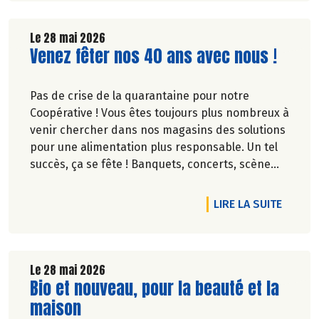
Le 28 mai 2026
Lire la suite de l'article
Venez fêter nos 40 ans avec nous !
Pas de crise de la quarantaine pour notre
Coopérative ! Vous êtes toujours plus nombreux à
venir chercher dans nos magasins des solutions
pour une alimentation plus responsable. Un tel
succès, ça se fête ! Banquets, concerts, scène
ouverte, fresque… découvrez des événements
partout en France.
DE L'A
LIRE LA SUITE
Le 28 mai 2026
Lire la suite de l'article
Bio et nouveau, pour la beauté et la
maison