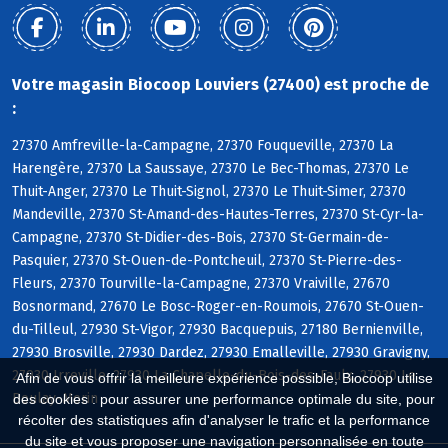
Votre magasin Biocoop Louviers (27400) est proche de
:
27370 Amfreville-la-Campagne, 27370 Fouqueville, 27370 La
Harengère, 27370 La Saussaye, 27370 Le Bec-Thomas, 27370 Le
Thuit-Anger, 27370 Le Thuit-Signol, 27370 Le Thuit-Simer, 27370
Mandeville, 27370 St-Amand-des-Hautes-Terres, 27370 St-Cyr-la-
Campagne, 27370 St-Didier-des-Bois, 27370 St-Germain-de-
Pasquier, 27370 St-Ouen-de-Pontcheuil, 27370 St-Pierre-des-
Fleurs, 27370 Tourville-la-Campagne, 27370 Vraiville, 27670
Bosnormand, 27670 Le Bosc-Roger-en-Roumois, 27670 St-Ouen-
du-Tilleul, 27930 St-Vigor, 27930 Bacquepuis, 27180 Bernienville,
27930 Brosville, 27930 Dardez, 27930 Emalleville, 27930 Gravigny,
27930 Irreville, 27930 La Chapelle-du-Bois-des-Faulx, 27930 Le
Afin de vous offrir la meilleure expérience possible, Biocoop utilise
Boulay-Morin
des cookies : pour assurer une performance optimale du site, pour
récolter des statistiques afin d'analyser le trafic et la performance
du site et vous proposer une navigation personnalisée en toute