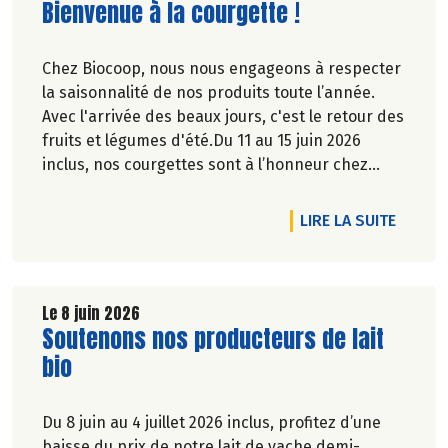
Lire la suite de l'article
Bienvenue à la courgette !
Chez Biocoop, nous nous engageons à respecter
la saisonnalité de nos produits toute l’année.
Avec l'arrivée des beaux jours, c'est le retour des
fruits et légumes d'été.Du 11 au 15 juin 2026
inclus, nos courgettes sont à l’honneur chez
Biocoop. Retrouvez tous nos engagements sur
notre site.
DE L'A
LIRE LA SUITE
Le 8 juin 2026
Lire la suite de l'article
Soutenons nos producteurs de lait
bio
Du 8 juin au 4 juillet 2026 inclus, profitez d’une
baisse du prix de notre lait de vache demi-