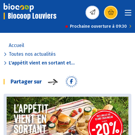
Biocoop Louviers
(s’ouvre dans une nou
Prochaine ouverture à 09:30
Accueil
Toutes nos actualités
L'appétit vient en sortant et...
Partager sur