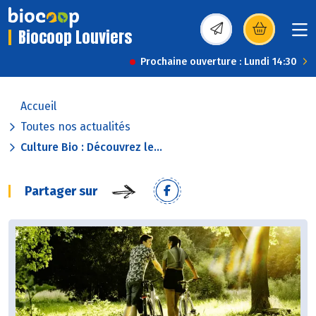
Biocoop Louviers
(s’ouvre dans une nou
Prochaine ouverture : Lundi 14:30
Accueil
Toutes nos actualités
Culture Bio : Découvrez le...
Partager sur