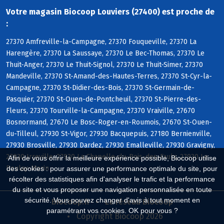
Votre magasin Biocoop Louviers (27400) est proche de
:
27370 Amfreville-la-Campagne, 27370 Fouqueville, 27370 La
Harengère, 27370 La Saussaye, 27370 Le Bec-Thomas, 27370 Le
Thuit-Anger, 27370 Le Thuit-Signol, 27370 Le Thuit-Simer, 27370
Mandeville, 27370 St-Amand-des-Hautes-Terres, 27370 St-Cyr-la-
Campagne, 27370 St-Didier-des-Bois, 27370 St-Germain-de-
Pasquier, 27370 St-Ouen-de-Pontcheuil, 27370 St-Pierre-des-
Fleurs, 27370 Tourville-la-Campagne, 27370 Vraiville, 27670
Bosnormand, 27670 Le Bosc-Roger-en-Roumois, 27670 St-Ouen-
du-Tilleul, 27930 St-Vigor, 27930 Bacquepuis, 27180 Bernienville,
27930 Brosville, 27930 Dardez, 27930 Emalleville, 27930 Gravigny,
27930 Irreville, 27930 La Chapelle-du-Bois-des-Faulx, 27930 Le
Afin de vous offrir la meilleure expérience possible, Biocoop utilise
Boulay-Morin
des cookies : pour assurer une performance optimale du site, pour
récolter des statistiques afin d'analyser le trafic et la performance
du site et vous proposer une navigation personnalisée en toute
sécurité. Vous pouvez changer d'avis à tout moment en
Biocoop.fr
Le réseau Biocoop
paramétrant vos cookies. OK pour vous ?
Copyright Biocoop 2026