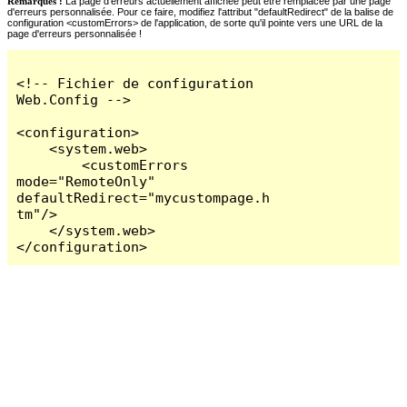
Remarques :
La page d'erreurs actuellement affichée peut être remplacée par une page
d'erreurs personnalisée. Pour ce faire, modifiez l'attribut "defaultRedirect" de la balise de
configuration <customErrors> de l'application, de sorte qu'il pointe vers une URL de la
page d'erreurs personnalisée !
<!-- Fichier de configuration 
Web.Config -->

<configuration>

    <system.web>

        <customErrors 
mode="RemoteOnly" 
defaultRedirect="mycustompage.h
tm"/>

    </system.web>

</configuration>