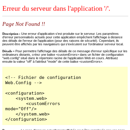
Erreur du serveur dans l'application '/'.
Page Not Found !!
Description :
Une erreur d'application s'est produite sur le serveur. Les paramètres
d'erreur personnalisés actuels pour cette application empêchent l'affichage à distance
des détails de l'erreur de l'application (pour des raisons de sécurité). Cependant, ils
peuvent être affichés par les navigateurs qui s'exécutent sur l'ordinateur serveur local.
Détails =
Pour permettre l'affichage des détails de ce message d'erreur spécifique sur les
ordinateurs distants, créez une balise <customErrors> dans un fichier de configuration
"web.config" situé dans le répertoire racine de l'application Web en cours. Attribuez
ensuite la valeur "off" à l'attribut "mode" de cette balise <customErrors>.
<!-- Fichier de configuration 
Web.Config -->

<configuration>

    <system.web>

        <customErrors 
mode="Off"/>

    </system.web>

</configuration>