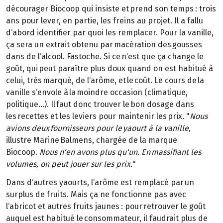
décourager Biocoop qui insiste et prend son temps : trois
ans pour lever, en partie, les freins au projet. Il a fallu
d‘abord identifier par quoi les remplacer. Pour la vanille,
ça sera un extrait obtenu par macération des gousses
dans de l‘alcool. Fastoche. Si ce n‘est que ça change le
goût, qui peut paraître plus doux quand on est habitué à
celui, très marqué, de l‘arôme, et le coût. Le cours de la
vanille s‘envole à la moindre occasion (climatique,
politique…). Il faut donc trouver le bon dosage dans
les recettes et les leviers pour maintenir les prix. "
Nous
avions deux fournisseurs pour le yaourt à la vanille,
illustre Marine Balmens, chargée de la marque
Biocoop.
Nous n‘en avons plus qu‘un. En massifiant les
volumes, on peut jouer
sur les prix.
"
Dans d‘autres yaourts, l‘arôme est remplacé par un
surplus de fruits. Mais ça ne fonctionne pas avec
l‘abricot et autres fruits jaunes : pour retrouver le goût
auquel est habitué le consommateur, il faudrait plus de