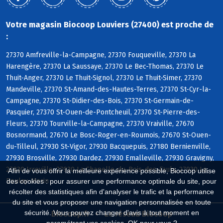
Votre magasin Biocoop Louviers (27400) est proche de
:
27370 Amfreville-la-Campagne, 27370 Fouqueville, 27370 La
Harengère, 27370 La Saussaye, 27370 Le Bec-Thomas, 27370 Le
Thuit-Anger, 27370 Le Thuit-Signol, 27370 Le Thuit-Simer, 27370
Mandeville, 27370 St-Amand-des-Hautes-Terres, 27370 St-Cyr-la-
Campagne, 27370 St-Didier-des-Bois, 27370 St-Germain-de-
Pasquier, 27370 St-Ouen-de-Pontcheuil, 27370 St-Pierre-des-
Fleurs, 27370 Tourville-la-Campagne, 27370 Vraiville, 27670
Bosnormand, 27670 Le Bosc-Roger-en-Roumois, 27670 St-Ouen-
du-Tilleul, 27930 St-Vigor, 27930 Bacquepuis, 27180 Bernienville,
27930 Brosville, 27930 Dardez, 27930 Emalleville, 27930 Gravigny,
27930 Irreville, 27930 La Chapelle-du-Bois-des-Faulx, 27930 Le
Afin de vous offrir la meilleure expérience possible, Biocoop utilise
Boulay-Morin
des cookies : pour assurer une performance optimale du site, pour
récolter des statistiques afin d'analyser le trafic et la performance
du site et vous proposer une navigation personnalisée en toute
sécurité. Vous pouvez changer d'avis à tout moment en
Biocoop.fr
Le réseau Biocoop