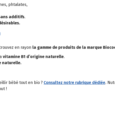
es, phtalates,
sans additifs
.
désirables.
o
trouvez en rayon
la gamme de produits de la marque Bioco
la
vitamine B1 d’origine naturelle
.
 naturelle.
llir bébé tout en bio ?
Consultez notre rubrique dédiée
. Nut
ut !