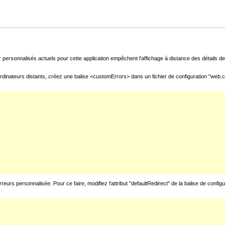
 personnalisés actuels pour cette application empêchent l'affichage à distance des détails de 
rdinateurs distants, créez une balise <customErrors> dans un fichier de configuration "web.con
urs personnalisée. Pour ce faire, modifiez l'attribut "defaultRedirect" de la balise de config