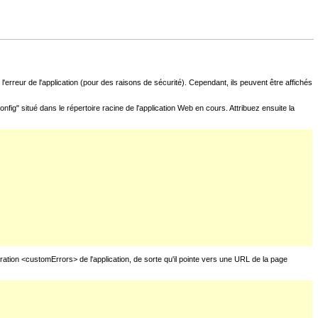
l'erreur de l'application (pour des raisons de sécurité). Cependant, ils peuvent être affichés
fig" situé dans le répertoire racine de l'application Web en cours. Attribuez ensuite la
uration <customErrors> de l'application, de sorte qu'il pointe vers une URL de la page