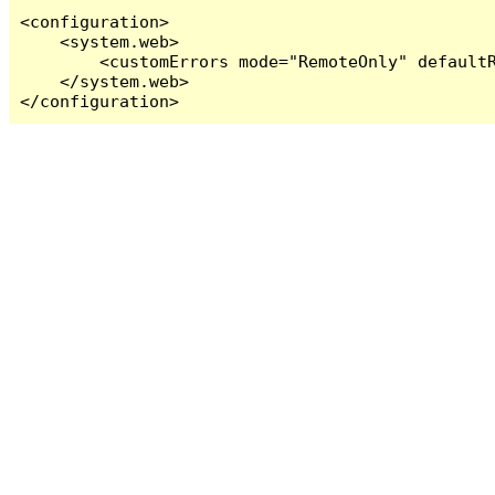
<configuration>

    <system.web>

        <customErrors mode="RemoteOnly" defaultR
    </system.web>

</configuration>