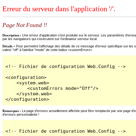
Erreur du serveur dans l'application '/'.
Page Not Found !!
Description :
Une erreur d'application s'est produite sur le serveur. Les paramètres d'erreur
par les navigateurs qui s'exécutent sur l'ordinateur serveur local.
Détails =
Pour permettre l'affichage des détails de ce message d'erreur spécifique sur les o
valeur "off" à l'attribut "mode" de cette balise <customErrors>.
<!-- Fichier de configuration Web.Config -->

<configuration>

    <system.web>

        <customErrors mode="Off"/>

    </system.web>

</configuration>
Remarques :
La page d'erreurs actuellement affichée peut être remplacée par une page d'erre
d'erreurs personnalisée !
<!-- Fichier de configuration Web.Config -->
