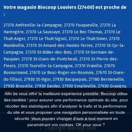
Votre magasin Biocoop Louviers (27400) est proche de
:
27370 Amfreville-la-Campagne, 27370 Fouqueville, 27370 La
Harengère, 27370 La Saussaye, 27370 Le Bec-Thomas, 27370 Le
Thuit-Anger, 27370 Le Thuit-Signol, 27370 Le Thuit-Simer, 27370
Mandeville, 27370 St-Amand-des-Hautes-Terres, 27370 St-Cyr-la-
Campagne, 27370 St-Didier-des-Bois, 27370 St-Germain-de-
Pasquier, 27370 St-Ouen-de-Pontcheuil, 27370 St-Pierre-des-
Fleurs, 27370 Tourville-la-Campagne, 27370 Vraiville, 27670
Bosnormand, 27670 Le Bosc-Roger-en-Roumois, 27670 St-Ouen-
du-Tilleul, 27930 St-Vigor, 27930 Bacquepuis, 27180 Bernienville,
27930 Brosville, 27930 Dardez, 27930 Emalleville, 27930 Gravigny,
27930 Irreville, 27930 La Chapelle-du-Bois-des-Faulx, 27930 Le
Afin de vous offrir la meilleure expérience possible, Biocoop utilise
Boulay-Morin
des cookies : pour assurer une performance optimale du site, pour
récolter des statistiques afin d'analyser le trafic et la performance
du site et vous proposer une navigation personnalisée en toute
sécurité. Vous pouvez changer d'avis à tout moment en
Biocoop.fr
Le réseau Biocoop
paramétrant vos cookies. OK pour vous ?
Copyright Biocoop 2026