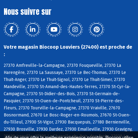
Nous suivre sur
Votre magasin Biocoop Louviers (27400) est proche de
:
27370 Amfreville-la-Campagne, 27370 Fouqueville, 27370 La
Harengère, 27370 La Saussaye, 27370 Le Bec-Thomas, 27370 Le
Thuit-Anger, 27370 Le Thuit-Signol, 27370 Le Thuit-Simer, 27370
Mandeville, 27370 St-Amand-des-Hautes-Terres, 27370 St-Cyr-la-
Campagne, 27370 St-Didier-des-Bois, 27370 St-Germain-de-
Pasquier, 27370 St-Ouen-de-Pontcheuil, 27370 St-Pierre-des-
Fleurs, 27370 Tourville-la-Campagne, 27370 Vraiville, 27670
Bosnormand, 27670 Le Bosc-Roger-en-Roumois, 27670 St-Ouen-
du-Tilleul, 27930 St-Vigor, 27930 Bacquepuis, 27180 Bernienville,
27930 Brosville, 27930 Dardez, 27930 Emalleville, 27930 Gravigny,
27930 Irreville, 27930 La Chapelle-du-Bois-des-Faulx, 27930 Le
Afin de vous offrir la meilleure expérience possible, Biocoop utilise