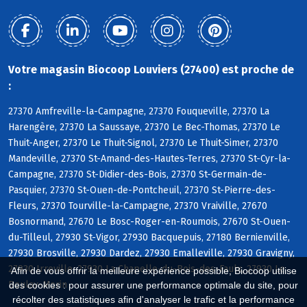
Votre magasin Biocoop Louviers (27400) est proche de
:
27370 Amfreville-la-Campagne, 27370 Fouqueville, 27370 La
Harengère, 27370 La Saussaye, 27370 Le Bec-Thomas, 27370 Le
Thuit-Anger, 27370 Le Thuit-Signol, 27370 Le Thuit-Simer, 27370
Mandeville, 27370 St-Amand-des-Hautes-Terres, 27370 St-Cyr-la-
Campagne, 27370 St-Didier-des-Bois, 27370 St-Germain-de-
Pasquier, 27370 St-Ouen-de-Pontcheuil, 27370 St-Pierre-des-
Fleurs, 27370 Tourville-la-Campagne, 27370 Vraiville, 27670
Bosnormand, 27670 Le Bosc-Roger-en-Roumois, 27670 St-Ouen-
du-Tilleul, 27930 St-Vigor, 27930 Bacquepuis, 27180 Bernienville,
27930 Brosville, 27930 Dardez, 27930 Emalleville, 27930 Gravigny,
27930 Irreville, 27930 La Chapelle-du-Bois-des-Faulx, 27930 Le
Afin de vous offrir la meilleure expérience possible, Biocoop utilise
Boulay-Morin
des cookies : pour assurer une performance optimale du site, pour
récolter des statistiques afin d'analyser le trafic et la performance