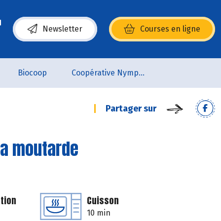
Newsletter
Courses en ligne
(s’ouvre dans une nouvelle fenêtre)
Biocoop
Coopérative Nymphéa
Partager sur
 la moutarde
tion
Cuisson
10 min