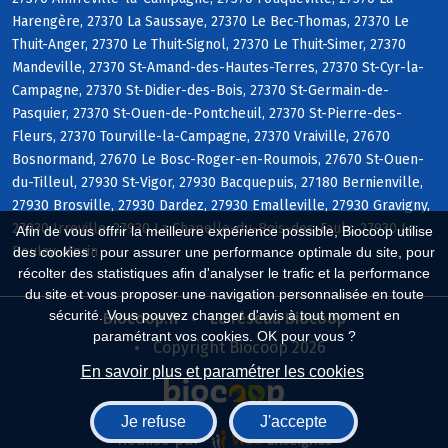
Harengère, 27370 La Saussaye, 27370 Le Bec-Thomas, 27370 Le
Thuit-Anger, 27370 Le Thuit-Signol, 27370 Le Thuit-Simer, 27370
Mandeville, 27370 St-Amand-des-Hautes-Terres, 27370 St-Cyr-la-
Campagne, 27370 St-Didier-des-Bois, 27370 St-Germain-de-
Pasquier, 27370 St-Ouen-de-Pontcheuil, 27370 St-Pierre-des-
Fleurs, 27370 Tourville-la-Campagne, 27370 Vraiville, 27670
Bosnormand, 27670 Le Bosc-Roger-en-Roumois, 27670 St-Ouen-
du-Tilleul, 27930 St-Vigor, 27930 Bacquepuis, 27180 Bernienville,
27930 Brosville, 27930 Dardez, 27930 Emalleville, 27930 Gravigny,
27930 Irreville, 27930 La Chapelle-du-Bois-des-Faulx, 27930 Le
Afin de vous offrir la meilleure expérience possible, Biocoop utilise
Boulay-Morin
des cookies : pour assurer une performance optimale du site, pour
récolter des statistiques afin d'analyser le trafic et la performance
du site et vous proposer une navigation personnalisée en toute
sécurité. Vous pouvez changer d'avis à tout moment en
Biocoop.fr
Le réseau Biocoop
paramétrant vos cookies. OK pour vous ?
Copyright Biocoop 2026
En savoir plus et paramétrer les cookies
Je refuse
J'accepte
Réalisé par