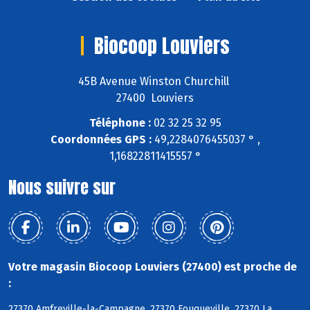
Biocoop Louviers
45B Avenue Winston Churchill
27400 Louviers
Téléphone :
02 32 25 32 95
Coordonnées GPS :
49,2284076455037 ° ,
1,16822811415557 °
Nous suivre sur
Votre magasin Biocoop Louviers (27400) est proche de
:
27370 Amfreville-la-Campagne, 27370 Fouqueville, 27370 La