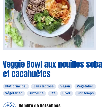
Veggie Bowl aux nouilles soba
et cacahuètes
Plat principal
Sans lactose
Vegan
Végétalien
Végétarien
Automne
Eté
Hiver
Printemps
Nombre de personnes