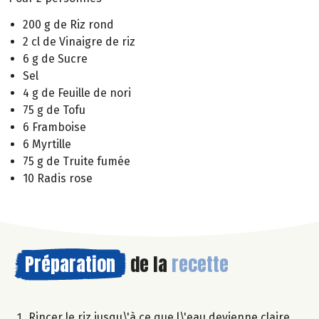
200 g de Riz rond
2 cl de Vinaigre de riz
6 g de Sucre
Sel
4 g de Feuille de nori
75 g de Tofu
6 Framboise
6 Myrtille
75 g de Truite fumée
10 Radis rose
Préparation
de la
recette
Rincer le riz jusqu\'à ce que l\'eau devienne claire,