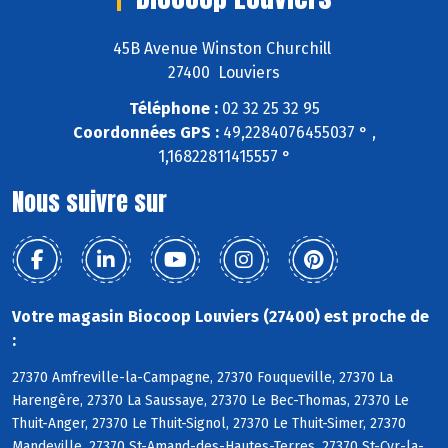
45B Avenue Winston Churchill
27400 Louviers
Téléphone :
02 32 25 32 95
Coordonnées GPS :
49,2284076455037 ° ,
1,16822811415557 °
Nous suivre sur
Votre magasin Biocoop Louviers (27400) est proche de
:
27370 Amfreville-la-Campagne, 27370 Fouqueville, 27370 La
Harengère, 27370 La Saussaye, 27370 Le Bec-Thomas, 27370 Le
Thuit-Anger, 27370 Le Thuit-Signol, 27370 Le Thuit-Simer, 27370
Mandeville, 27370 St-Amand-des-Hautes-Terres, 27370 St-Cyr-la-