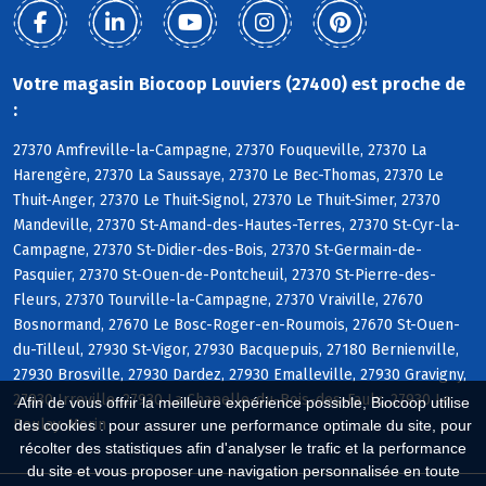
Votre magasin Biocoop Louviers (27400) est proche de
:
27370 Amfreville-la-Campagne, 27370 Fouqueville, 27370 La
Harengère, 27370 La Saussaye, 27370 Le Bec-Thomas, 27370 Le
Thuit-Anger, 27370 Le Thuit-Signol, 27370 Le Thuit-Simer, 27370
Mandeville, 27370 St-Amand-des-Hautes-Terres, 27370 St-Cyr-la-
Campagne, 27370 St-Didier-des-Bois, 27370 St-Germain-de-
Pasquier, 27370 St-Ouen-de-Pontcheuil, 27370 St-Pierre-des-
Fleurs, 27370 Tourville-la-Campagne, 27370 Vraiville, 27670
Bosnormand, 27670 Le Bosc-Roger-en-Roumois, 27670 St-Ouen-
du-Tilleul, 27930 St-Vigor, 27930 Bacquepuis, 27180 Bernienville,
27930 Brosville, 27930 Dardez, 27930 Emalleville, 27930 Gravigny,
27930 Irreville, 27930 La Chapelle-du-Bois-des-Faulx, 27930 Le
Afin de vous offrir la meilleure expérience possible, Biocoop utilise
Boulay-Morin
des cookies : pour assurer une performance optimale du site, pour
récolter des statistiques afin d'analyser le trafic et la performance
du site et vous proposer une navigation personnalisée en toute