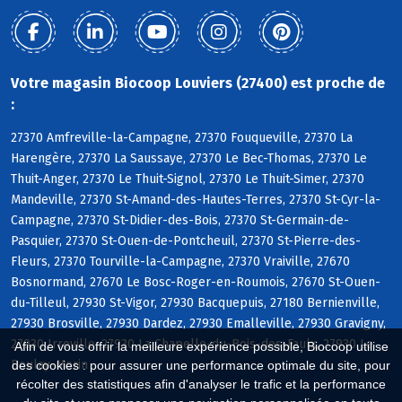
Votre magasin Biocoop Louviers (27400) est proche de
:
27370 Amfreville-la-Campagne, 27370 Fouqueville, 27370 La
Harengère, 27370 La Saussaye, 27370 Le Bec-Thomas, 27370 Le
Thuit-Anger, 27370 Le Thuit-Signol, 27370 Le Thuit-Simer, 27370
Mandeville, 27370 St-Amand-des-Hautes-Terres, 27370 St-Cyr-la-
Campagne, 27370 St-Didier-des-Bois, 27370 St-Germain-de-
Pasquier, 27370 St-Ouen-de-Pontcheuil, 27370 St-Pierre-des-
Fleurs, 27370 Tourville-la-Campagne, 27370 Vraiville, 27670
Bosnormand, 27670 Le Bosc-Roger-en-Roumois, 27670 St-Ouen-
du-Tilleul, 27930 St-Vigor, 27930 Bacquepuis, 27180 Bernienville,
27930 Brosville, 27930 Dardez, 27930 Emalleville, 27930 Gravigny,
27930 Irreville, 27930 La Chapelle-du-Bois-des-Faulx, 27930 Le
Afin de vous offrir la meilleure expérience possible, Biocoop utilise
Boulay-Morin
des cookies : pour assurer une performance optimale du site, pour
récolter des statistiques afin d'analyser le trafic et la performance