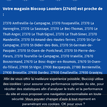
Votre magasin Biocoop Louviers (27400) est proche de
:
27370 Amfreville-la-Campagne, 27370 Fouqueville, 27370 La
Harengère, 27370 La Saussaye, 27370 Le Bec-Thomas, 27370 Le
Thuit-Anger, 27370 Le Thuit-Signol, 27370 Le Thuit-Simer, 27370
Mandeville, 27370 St-Amand-des-Hautes-Terres, 27370 St-Cyr-la-
Campagne, 27370 St-Didier-des-Bois, 27370 St-Germain-de-
Pasquier, 27370 St-Ouen-de-Pontcheuil, 27370 St-Pierre-des-
Fleurs, 27370 Tourville-la-Campagne, 27370 Vraiville, 27670
Bosnormand, 27670 Le Bosc-Roger-en-Roumois, 27670 St-Ouen-
du-Tilleul, 27930 St-Vigor, 27930 Bacquepuis, 27180 Bernienville,
27930 Brosville, 27930 Dardez, 27930 Emalleville, 27930 Gravigny,
27930 Irreville, 27930 La Chapelle-du-Bois-des-Faulx, 27930 Le
Afin de vous offrir la meilleure expérience possible, Biocoop utilise
Boulay-Morin
des cookies : pour assurer une performance optimale du site, pour
récolter des statistiques afin d'analyser le trafic et la performance
du site et vous proposer une navigation personnalisée en toute
sécurité. Vous pouvez changer d'avis à tout moment en
Biocoop.fr
Le réseau Biocoop
paramétrant vos cookies. OK pour vous ?
Copyright Biocoop 2026