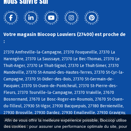
Nous suivre sur
Votre magasin Biocoop Louviers (27400) est proche de
:
27370 Amfreville-la-Campagne, 27370 Fouqueville, 27370 La
Harengère, 27370 La Saussaye, 27370 Le Bec-Thomas, 27370 Le
Thuit-Anger, 27370 Le Thuit-Signol, 27370 Le Thuit-Simer, 27370
Mandeville, 27370 St-Amand-des-Hautes-Terres, 27370 St-Cyr-la-
Campagne, 27370 St-Didier-des-Bois, 27370 St-Germain-de-
Pasquier, 27370 St-Ouen-de-Pontcheuil, 27370 St-Pierre-des-
Fleurs, 27370 Tourville-la-Campagne, 27370 Vraiville, 27670
Bosnormand, 27670 Le Bosc-Roger-en-Roumois, 27670 St-Ouen-
du-Tilleul, 27930 St-Vigor, 27930 Bacquepuis, 27180 Bernienville,
27930 Brosville, 27930 Dardez, 27930 Emalleville, 27930 Gravigny,
27930 Irreville, 27930 La Chapelle-du-Bois-des-Faulx, 27930 Le
Afin de vous offrir la meilleure expérience possible, Biocoop utilise
Boulay-Morin
des cookies : pour assurer une performance optimale du site, pour