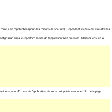
l'erreur de l'application (pour des raisons de sécurité). Cependant, ils peuvent être affichés
fig" situé dans le répertoire racine de l'application Web en cours. Attribuez ensuite la
uration <customErrors> de l'application, de sorte qu'il pointe vers une URL de la page