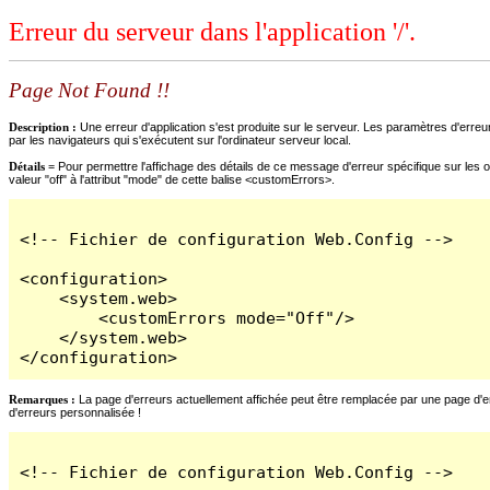
Erreur du serveur dans l'application '/'.
Page Not Found !!
Description :
Une erreur d'application s'est produite sur le serveur. Les paramètres d'erreur
par les navigateurs qui s'exécutent sur l'ordinateur serveur local.
Détails =
Pour permettre l'affichage des détails de ce message d'erreur spécifique sur les o
valeur "off" à l'attribut "mode" de cette balise <customErrors>.
<!-- Fichier de configuration Web.Config -->

<configuration>

    <system.web>

        <customErrors mode="Off"/>

    </system.web>

</configuration>
Remarques :
La page d'erreurs actuellement affichée peut être remplacée par une page d'erre
d'erreurs personnalisée !
<!-- Fichier de configuration Web.Config -->
