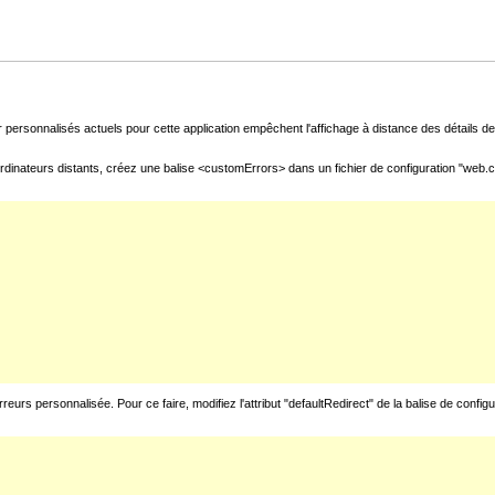
 personnalisés actuels pour cette application empêchent l'affichage à distance des détails de 
rdinateurs distants, créez une balise <customErrors> dans un fichier de configuration "web.con
urs personnalisée. Pour ce faire, modifiez l'attribut "defaultRedirect" de la balise de config