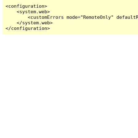
<configuration>

    <system.web>

        <customErrors mode="RemoteOnly" defaultR
    </system.web>

</configuration>