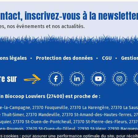
tact, inscrivez-vous à la newsletter
fres, nos événements et nos actualités.
ons légales
Protection des données
CGU
Gestio
re sur
n Biocoop Louviers (27400) est proche de :
e-la-Campagne, 27370 Fouqueville, 27370 La Harengère, 27370 La Sauss
e Thuit-Simer, 27370 Mandeville, 27370 St-Amand-des-Hautes-Terres, 27
uier, 27370 St-Ouen-de-Pontcheuil, 27370 St-Pierre-des-Fleurs, 2737
n-Roumois, 27670 St-Ouen-du-Tilleul, 27930 St-Vigor, 27930 Bacquepui
930 Gravigny, 27930 Irreville, 27930 La Chapelle-du-Bois-des-Faulx, 2
es cookies : pour assurer une performance optimale du site, pour récolter