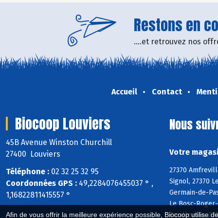
Restons en con
....et retrouvez nos of
Accueil
Contact
Menti
Biocoop Louviers
Nous suiv
45B Avenue Winston Churchill
Votre magasi
27400 Louviers
27370 Amfrevill
Téléphone :
02 32 25 32 95
Signol, 27370 L
Coordonnées GPS :
49,2284076455037 ° ,
Germain-de-Pasq
1,16822811415557 °
Le Bosc-Roger-e
Emalleville, 27
Afin de vous offrir la meilleure expérience possible, Biocoop utilise d