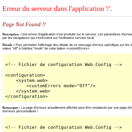
Erreur du serveur dans l'application '/'.
Page Not Found !!
Description :
Une erreur d'application s'est produite sur le serveur. Les paramètres d'erreur
par les navigateurs qui s'exécutent sur l'ordinateur serveur local.
Détails =
Pour permettre l'affichage des détails de ce message d'erreur spécifique sur les o
valeur "off" à l'attribut "mode" de cette balise <customErrors>.
<!-- Fichier de configuration Web.Config -->

<configuration>

    <system.web>

        <customErrors mode="Off"/>

    </system.web>

</configuration>
Remarques :
La page d'erreurs actuellement affichée peut être remplacée par une page d'erre
d'erreurs personnalisée !
<!-- Fichier de configuration Web.Config -->
