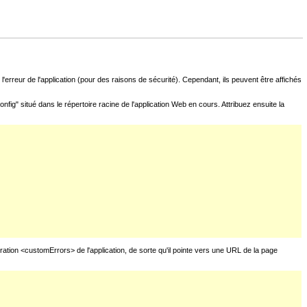
l'erreur de l'application (pour des raisons de sécurité). Cependant, ils peuvent être affichés
fig" situé dans le répertoire racine de l'application Web en cours. Attribuez ensuite la
uration <customErrors> de l'application, de sorte qu'il pointe vers une URL de la page