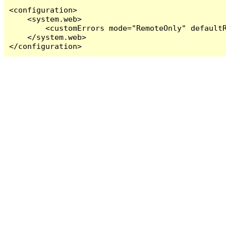
<configuration>

    <system.web>

        <customErrors mode="RemoteOnly" defaultR
    </system.web>

</configuration>