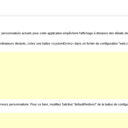
 personnalisés actuels pour cette application empêchent l'affichage à distance des détails de 
rdinateurs distants, créez une balise <customErrors> dans un fichier de configuration "web.con
urs personnalisée. Pour ce faire, modifiez l'attribut "defaultRedirect" de la balise de config